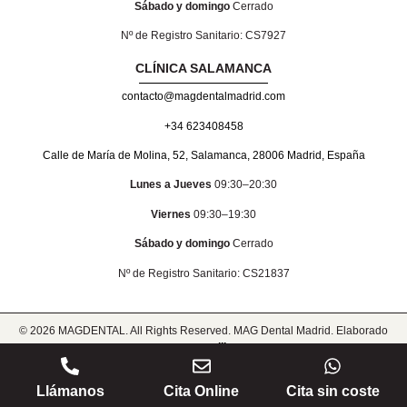
Sábado y domingo
Cerrado
Nº de Registro Sanitario: CS7927
CLÍNICA SALAMANCA
contacto@magdentalmadrid.com
+34 623408458
Calle de María de Molina, 52, Salamanca, 28006 Madrid, España
Lunes a Jueves
09:30–20:30
Viernes
09:30–19:30
Sábado y domingo
Cerrado
Nº de Registro Sanitario: CS21837
© 2026 MAGDENTAL. All Rights Reserved. MAG Dental Madrid. Elaborado
por
castillo
Equipo de odontólogos colegiados en el Ilustre Colegio Oficial de
Odontólogos y Estomatólogos de la I Región (Madrid).
Llámanos
Cita Online
Cita sin coste
Política de privacidad
Aviso legal
Política de cookies